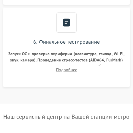
6. Финальное тестирование
Запуск ОС и проверка периферии (клавиатура, тачпад, Wi-Fi,
звук, камера). Проведение стресс-тестов (AIDA64, FurMark)
для контроля температурного режима и стабильности
Подробнее
системы под пиковой нагрузкой.
Наш сервисный центр на Вашей станции метро