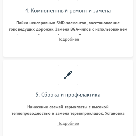
4. Компонентный ремонт и замена
Пайка неисправных SMD-элементов, восстановление
токоведущих дорожек. Замена BGA-чипов с использованием
инфракрасной паяльной станции. Прошивка микросхемы
Подробнее
BIOS или замена поврежденных портов USB
5. Сборка и профилактика
Нанесение свежей термопасты с высокой
теплопроводностью и замена термопрокладок. Установка
системы охлаждения, подключение всех внутренних
Подробнее
шлейфов, модулей памяти и накопителей. Предварительная
сборка корпуса.