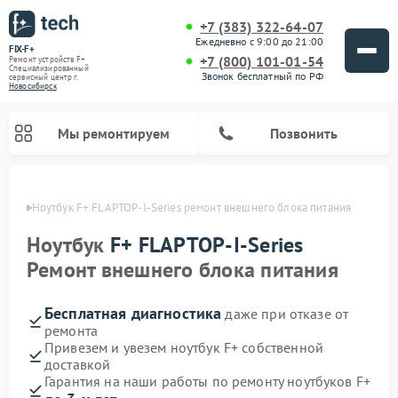
+7 (383) 322-64-07
Ежедневно с 9:00 до 21:00
FIX-F+
+7 (800) 101-01-54
Ремонт устройств F+
Специализированный
Звонок бесплатный по РФ
cервисный центр г.
Новосибирск
Мы ремонтируем
Позвонить
ирске
Ноутбук F+ FLAPTOP-I-Series ремонт внешнего блока питания
Ноутбук
F+ FLAPTOP-I-Series
Ремонт внешнего блока питания
Бесплатная диагностика
даже при отказе от
ремонта
Привезем и увезем ноутбук F+ собственной
доставкой
Гарантия на наши работы по ремонту ноутбуков F+