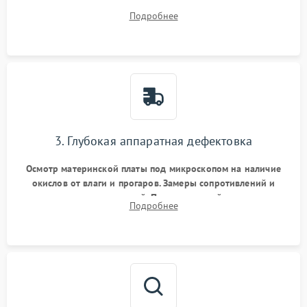
системы охлаждения, очистка кулера от пыли и удаление
Подробнее
высохшей термопасты с кристаллов чипов.
3. Глубокая аппаратная дефектовка
Осмотр материнской платы под микроскопом на наличие
окислов от влаги и прогаров. Замеры сопротивлений и
дежурных напряжений. Проверка цепей питания,
Подробнее
мультиконтроллера, процессора и видеочипа.