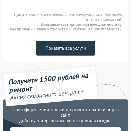
Цены в прайс-листе указаны ориентировочные, без учета
стоимости запчастей.
Записывайтесь на бесплатную диагностику.
Мы проверим ваше устройство и укажем на неисправность.
Показать все услуги
Получите 1500 рублей на
ремонт
Акция сервисного центра F+
При оформлении заявки на ремонт техники через
сайт,
действует персональная бессрочная скидка