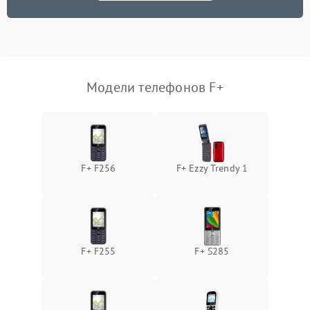
Модели телефонов F+
F+ F256
F+ Ezzy Trendy 1
F+ F255
F+ S285