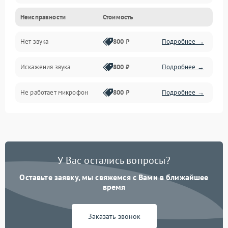
Неисправности
Стоимость
Управление
Нет звука
800 ₽
Подробнее →
ПО
Искажения звука
800 ₽
Подробнее →
Связь
Не работает микрофон
800 ₽
Подробнее →
Корпус/Герметичность
Электронные компоненты
У Вас остались вопросы?
Оставьте заявку, мы свяжемся с Вами в ближайшее
время
Заказать звонок